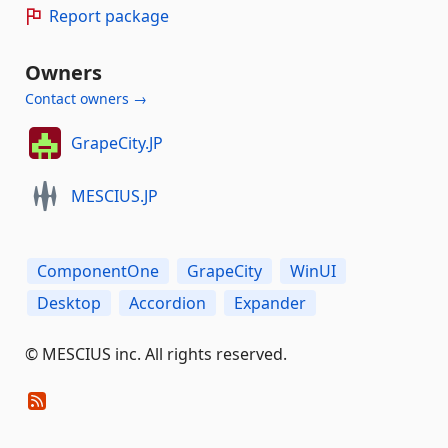
Report package
Owners
Contact owners →
GrapeCity.JP
MESCIUS.JP
ComponentOne
GrapeCity
WinUI
Desktop
Accordion
Expander
©️ MESCIUS inc. All rights reserved.