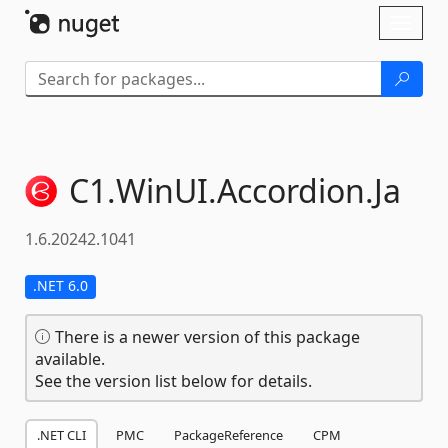
Skip To Content
Toggl
naviga
C1.
WinUI.
Accordion.
Ja
1.6.20242.1041
.NET 6.0
There is a newer version of this package
available.
See the version list below for details.
.NET CLI
PMC
PackageReference
CPM