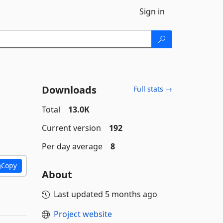
Sign in
Downloads
Full stats →
Total
13.0K
Current version
192
Per day average
8
Copy
About
Last updated
5 months ago
Project website