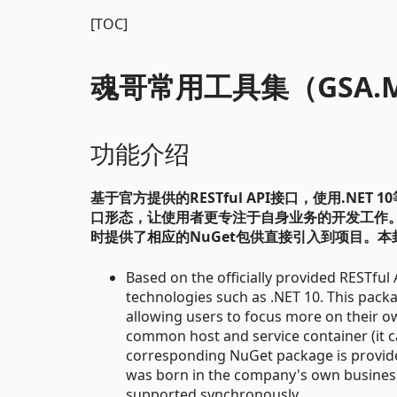
[TOC]
魂哥常用工具集（GSA.MOL
功能介绍
基于官方提供的RESTful API接口，使用.NE
口形态，让使用者更专注于自身业务的开发工作。通
时提供了相应的NuGet包供直接引入到项目。
Based on the officially provided RESTfu
technologies such as .NET 10. This packag
allowing users to focus more on their o
common host and service container (it ca
corresponding NuGet package is provided 
was born in the company's own business 
supported synchronously.