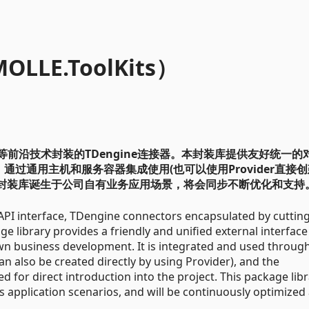
LE.ToolKits）
T 10等前沿技术封装的TDengine连接器。本封装库提供友好统一的
过通用主机和服务容器集成使用(也可以使用Provider直接创
本封装库诞生于公司自有业务应用场景，将会同步不断优化和支持
l API interface, TDengine connectors encapsulated by cuttin
e library provides a friendly and unified external interface
wn business development. It is integrated and used throug
n also be created directly by using Provider), and the
for direct introduction into the project. This package lib
application scenarios, and will be continuously optimized