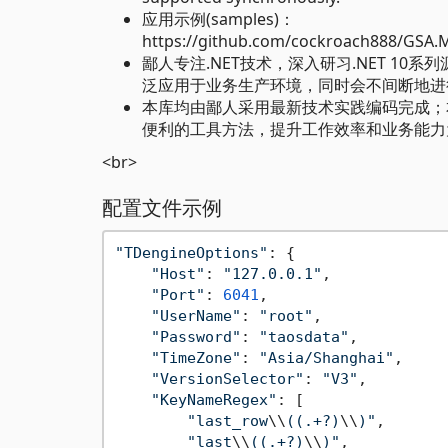
应用示例(samples)：
https://github.com/cockroach888/GSA.M
鄙人专注.NET技术，深入研习.NET 1
泛应用于业务生产环境，同时会不间断地进
本库均由鄙人采用最新技术实践编码完成；
便利的工具方法，提升工作效率和业务能力
<br>
配置文件示例
"TDengineOptions"
: {

"Host"
: 
"127.0.0.1"
,

"Port"
: 
6041
,

"UserName"
: 
"root"
,

"Password"
: 
"taosdata"
,

"TimeZone"
: 
"Asia/Shanghai"
,

"VersionSelector"
: 
"V3"
,

"KeyNameRegex"
: [

"last_row
\\
((.+?)
\\
)"
,

"last
\\
((.+?)
\\
)"
,
