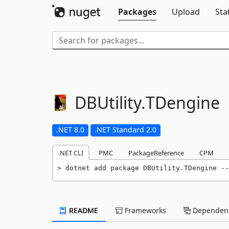
Packages
Upload
Sta
DBUtility.
TDengine
.NET 8.0
.NET Standard 2.0
.NET CLI
PMC
PackageReference
CPM
dotnet add package DBUtility.TDengine --
README
Frameworks
Dependenc