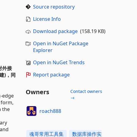
Source repository
License Info
Download package
(158.19 KB)
Open in NuGet Package
Explorer
Open in NuGet Trends
对外接
Report package
建)，同
。
Owners
Contact owners
g-edge
→
 form,
h the
roach888
rary
 and
魂哥常用工具集
数据库操作实