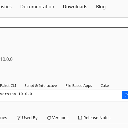
Skip To Content
tistics
Documentation
Downloads
Blog
10.0.0
Paket CLI
Script & Interactive
File-Based Apps
Cake
version 10.0.0
ies
Used By
Versions
Release Notes