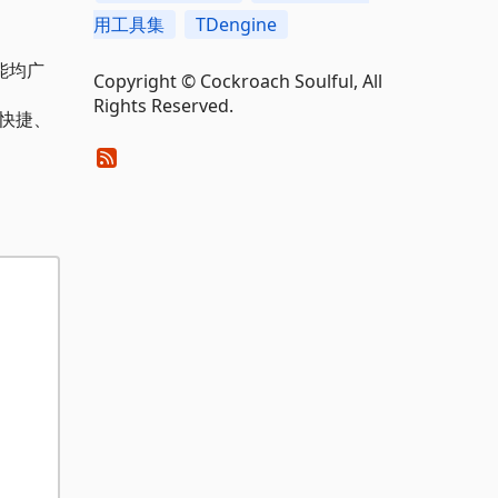
用工具集
TDengine
能均广
Copyright © Cockroach Soulful, All
Rights Reserved.
快捷、