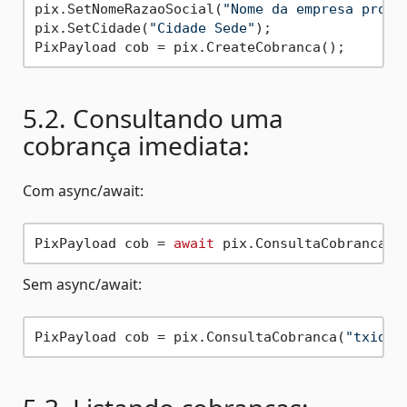
pix.SetNomeRazaoSocial(
"Nome da empresa propr
pix.SetCidade(
"Cidade Sede"
);

5.2. Consultando uma
cobrança imediata:
Com async/await:
PixPayload cob = 
await
 pix.ConsultaCobrancaAs
Sem async/await:
PixPayload cob = pix.ConsultaCobranca(
"txid"