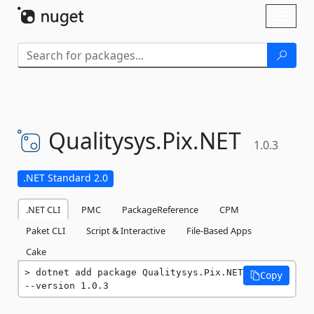
Skip To Content
Toggl
naviga
Qualitysys.
Pix.
NET
1.0.3
.NET Standard 2.0
.NET CLI
PMC
PackageReference
CPM
Paket CLI
Script & Interactive
File-Based Apps
Cake
dotnet add package Qualitysys.Pix.NET 
Copy
--version 1.0.3