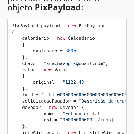
objeto
PixPayload
:
PixPayload payload = 
new
 PixPayload

{

    calendario = 
new
 Calendario

    {

        expiracao = 
3600
    },

    chave = 
"suachavepix@email.com"
,

    valor = 
new
 Valor

    {

        original = 
"1122.43"
    },

    txid = 
"TESTE0000000000000000000000000000
    solicitacaoPagador = 
"Descrição da transa
    devedor = 
new
 Devedor {

	    nome = 
"Fulano de tal"
,

	    cpf = 
"00000000000"
//cnpj
    },

    infoAdicionais = 
new
 List<InfoAdicionais>
