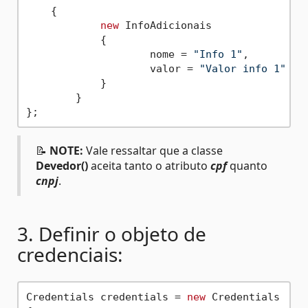
    {

new
 InfoAdicionais 

	    {

		    nome = 
"Info 1"
,

		    valor = 
"Valor info 1"
	    }

	}

📝
NOTE:
Vale ressaltar que a classe
Devedor()
aceita tanto o atributo
cpf
quanto
cnpj
.
3. Definir o objeto de
credenciais:
Credentials credentials = 
new
 Credentials
