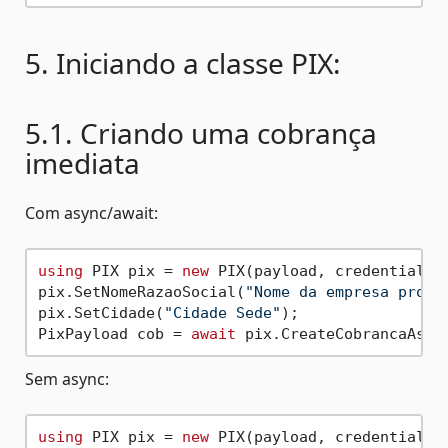
5. Iniciando a classe PIX:
5.1. Criando uma cobrança
imediata
Com async/await:
using
 PIX pix = 
new
 PIX(payload, credentials,
pix.SetNomeRazaoSocial(
"Nome da empresa propr
pix.SetCidade(
"Cidade Sede"
);

PixPayload cob = 
await
Sem async:
using
 PIX pix = 
new
 PIX(payload, credentials,