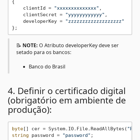
{

    clientId = 
"xxxxxxxxxxxxxx"
,

    clientSecret = 
"yyyyyyyyyyyy"
,

    developerKey = 
"zzzzzzzzzzzzzzzzzzz"
📝
NOTE:
O Atributo developerKey deve ser
setado para os bancos:
Banco do Brasil
4. Definir o certificado digital
(obrigatório em ambiente de
produção):
byte
[] cer = System.IO.File.ReadAllBytes(
"Pat
string
 password = 
"password"