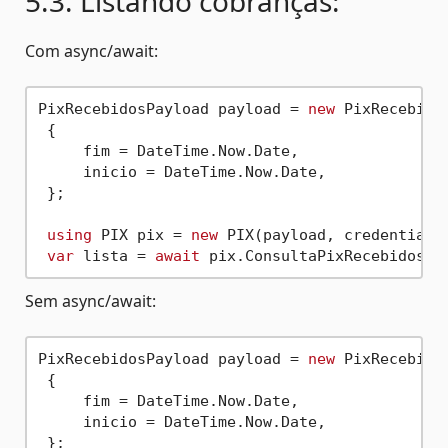
5.3. Listando cobranças:
Com async/await:
PixRecebidosPayload payload = 
new
 PixRecebidos
 {

     fim = DateTime.Now.Date,

     inicio = DateTime.Now.Date,

 };

using
 PIX pix = 
new
 PIX(payload, credentials
var
 lista = 
await
Sem async/await:
PixRecebidosPayload payload = 
new
 PixRecebidos
 {

     fim = DateTime.Now.Date,

     inicio = DateTime.Now.Date,

 };
