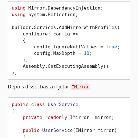
using
using
 System.Reflection;

builder.Services.AddMirrorWithProfiles(

    configure: config =>

    {

        config.IgnoreNullValues = 
true
;

        config.MaxDepth = 
10
;

    },

    Assembly.GetExecutingAssembly()

Depois disso, basta injetar
:
IMirror
public
class
UserService
{

private
readonly
 IMirror _mirror;

public
UserService
(
IMirror mirror
)
    {
