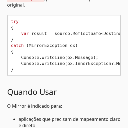
original.
try
{

var
 result = source.ReflectSafe<Destinatio
catch
 (MirrorException ex)

{

    Console.WriteLine(ex.Message);

    Console.WriteLine(ex.InnerException?.Messa
Quando Usar
O Mirror é indicado para:
aplicações que precisam de mapeamento claro
e direto