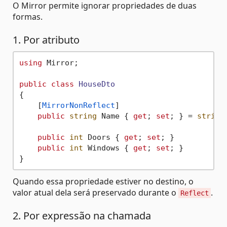
O Mirror permite ignorar propriedades de duas
formas.
1. Por atributo
using
 Mirror;

public
class
HouseDto
{

    [
MirrorNonReflect
]

public
string
 Name { 
get
; 
set
; } = 
string
public
int
 Doors { 
get
; 
set
; }

public
int
 Windows { 
get
; 
set
; }

Quando essa propriedade estiver no destino, o
valor atual dela será preservado durante o
.
Reflect
2. Por expressão na chamada