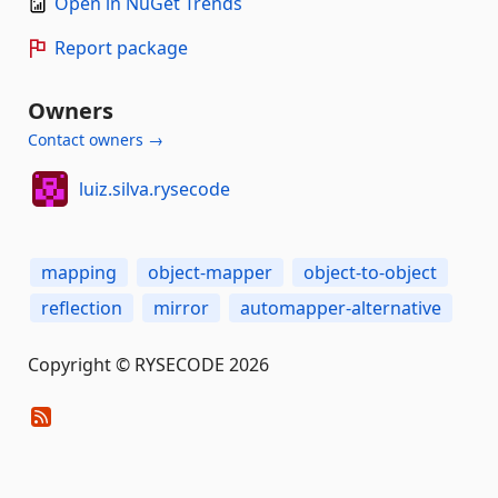
Open in NuGet Trends
Report package
Owners
Contact owners →
luiz.silva.rysecode
mapping
object-mapper
object-to-object
reflection
mirror
automapper-alternative
Copyright © RYSECODE 2026