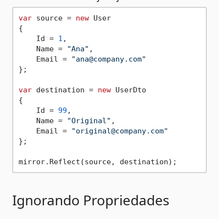
var
 source = 
new
 User

{

    Id = 
1
,

    Name = 
"Ana"
,

    Email = 
"ana@company.com"
};

var
 destination = 
new
 UserDto

{

    Id = 
99
,

    Name = 
"Original"
,

    Email = 
"original@company.com"
};

Ignorando Propriedades