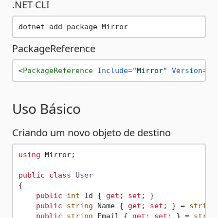
.NET CLI
PackageReference
<
PackageReference
Include
=
"Mirror"
Version
=
"1
Uso Básico
Criando um novo objeto de destino
using
 Mirror;

public
class
User
{

public
int
 Id { 
get
; 
set
; }

public
string
 Name { 
get
; 
set
; } = 
string
public
string
 Email { 
get
; 
set
; } = 
strin