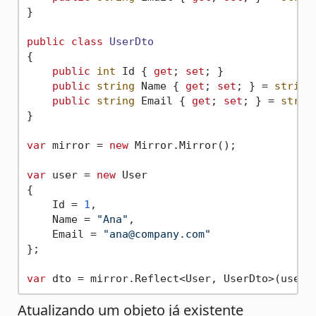
}

public
class
UserDto
{

public
int
 Id { 
get
; 
set
; }

public
string
 Name { 
get
; 
set
; } = 
string
public
string
 Email { 
get
; 
set
; } = 
strin
}

var
 mirror = 
new
 Mirror.Mirror();

var
 user = 
new
 User

{

    Id = 
1
,

    Name = 
"Ana"
,

    Email = 
"ana@company.com"
};

var
Atualizando um objeto já existente