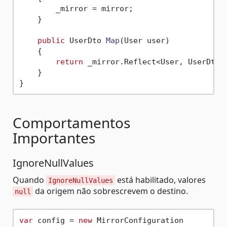
        _mirror = mirror;

    }

public
 UserDto 
Map
(
User user
)
    {

return
 _mirror.Reflect<User, UserDto>(
    }

Comportamentos
Importantes
IgnoreNullValues
Quando
está habilitado, valores
IgnoreNullValues
da origem não sobrescrevem o destino.
null
var
 config = 
new
 MirrorConfiguration
