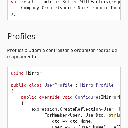
var
 result = mirror.ReflectWithFactory(request
    Company.Create(source.Name, source.Documen
Profiles
Profiles ajudam a centralizar e organizar regras de
mapeamento.
using
 Mirror;

public
class
UserProfile
 : 
MirrorProfile
{

public
override
void
Configure
(
IMirrorPro
    {

        expression.CreateReflection<User, User
            .ForMember<User, UserDto, 
string
>(
                dto => dto.Name,

                user => 
$"
{user.Name}
 - ACTIV