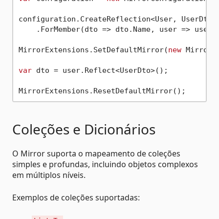
configuration.CreateReflection<User, UserDto>(
    .ForMember(dto => dto.Name, user => user.N
MirrorExtensions.SetDefaultMirror(
new
 Mirror.
var
 dto = user.Reflect<UserDto>();

Coleções e Dicionários
O Mirror suporta o mapeamento de coleções
simples e profundas, incluindo objetos complexos
em múltiplos níveis.
Exemplos de coleções suportadas: