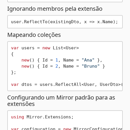
Ignorando membros pela extensão
Mapeando coleções
var
 users = 
new
 List<User>

{

new
() { Id = 
1
, Name = 
"Ana"
 },

new
() { Id = 
2
, Name = 
"Bruno"
 }

};

var
Configurando um Mirror padrão para as
extensões
using
 Mirror.Extensions;

var
 configuration = 
new
 MirrorConfiguration();