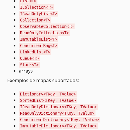
List<T>
ICollection<T>
IReadOnlyList<T>
Collection<T>
ObservableCollection<T>
ReadOnlyCollection<T>
ImmutableList<T>
ConcurrentBag<T>
LinkedList<T>
Queue<T>
Stack<T>
arrays
Exemplos de mapas suportados:
Dictionary<TKey, TValue>
SortedList<TKey, TValue>
IReadOnlyDictionary<TKey, TValue>
ReadOnlyDictionary<TKey, TValue>
ConcurrentDictionary<TKey, TValue>
ImmutableDictionary<TKey, TValue>