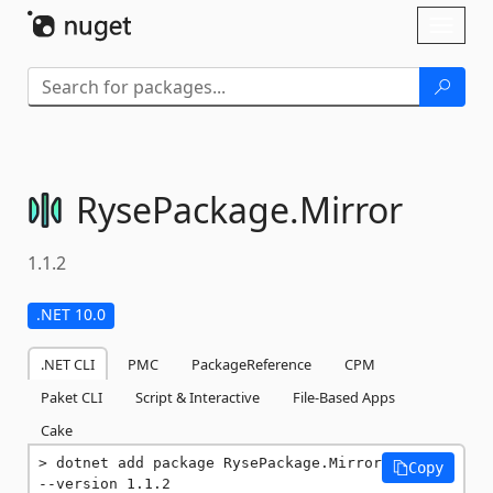
Skip To Content
Toggl
naviga
RysePackage.
Mirror
1.1.2
.NET 10.0
.NET CLI
PMC
PackageReference
CPM
Paket CLI
Script & Interactive
File-Based Apps
Cake
dotnet add package RysePackage.Mirror 
Copy
--version 1.1.2