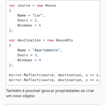
var
 source = 
new
 House

{

    Name = 
"Lar"
,

    Doors = 
2
,

    Windows = 
5
};

var
 destination = 
new
 HouseDto

{

    Name = 
"Apartamento"
,

    Doors = 
3
,

    Windows = 
4
};

mirror.Reflect(source, destination, x => x.Nam
Também é possível ignorar propriedades ao criar
um novo objeto: