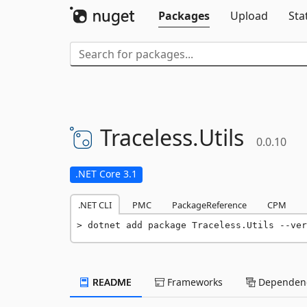
Packages
Upload
Sta
Traceless.
Utils
0.0.10
.NET Core 3.1
.NET CLI
PMC
PackageReference
CPM
dotnet add package Traceless.Utils --ver
README
Frameworks
Dependenc