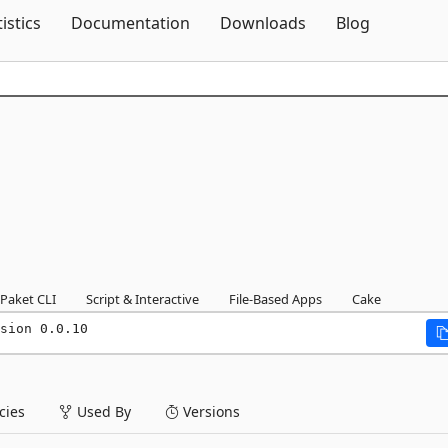
Skip To Content
tistics
Documentation
Downloads
Blog
Paket CLI
Script & Interactive
File-Based Apps
Cake
sion 0.0.10
ies
Used By
Versions