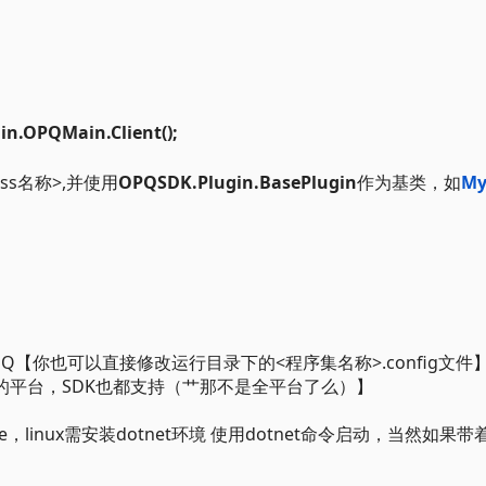
n.OPQMain.Client();
ass名称>,并使用
OPQSDK.Plugin.BasePlugin
作为基类，如
My
人QQ【你也可以直接修改运行目录下的<程序集名称>.config文件
持的平台，SDK也都支持（艹那不是全平台了么）】
，linux需安装dotnet环境 使用dotnet命令启动，当然如果