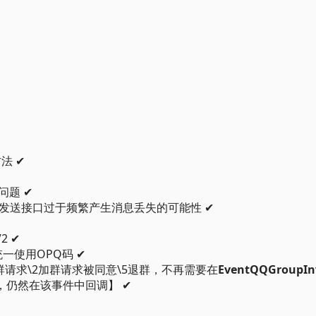
法 ✔
问题 ✔
发送接口过于频繁产生消息丢失的可能性 ✔
2 ✔
一使用OPQ码 ✔
群请求\2加群请求被同意\5退群，不再需要在
EventQQGroupIn
明，仍然在该事件中回调】 ✔