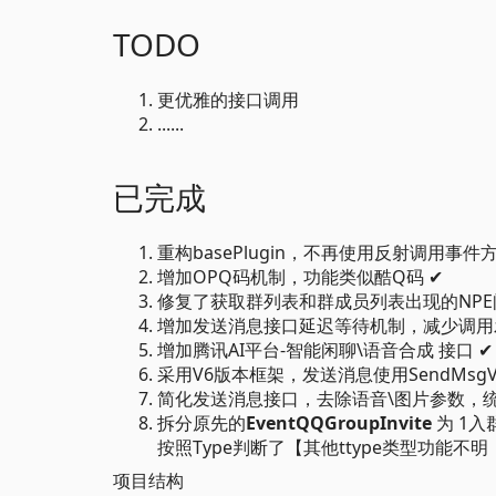
TODO
更优雅的接口调用
......
已完成
重构basePlugin，不再使用反射调用事件方
增加OPQ码机制，功能类似酷Q码 ✔
修复了获取群列表和群成员列表出现的NPE
增加发送消息接口延迟等待机制，减少调用
增加腾讯AI平台-智能闲聊\语音合成 接口 ✔
采用V6版本框架，发送消息使用SendMsgV
简化发送消息接口，去除语音\图片参数，统
拆分原先的
EventQQGroupInvite
为 1入
按照Type判断了【其他ttype类型功能不
项目结构