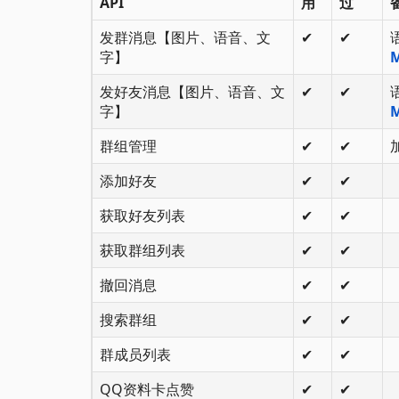
API
用
过
发群消息【图片、语音、文
✔
✔
字】
M
发好友消息【图片、语音、文
✔
✔
字】
M
群组管理
✔
✔
添加好友
✔
✔
获取好友列表
✔
✔
获取群组列表
✔
✔
撤回消息
✔
✔
搜索群组
✔
✔
群成员列表
✔
✔
QQ资料卡点赞
✔
✔