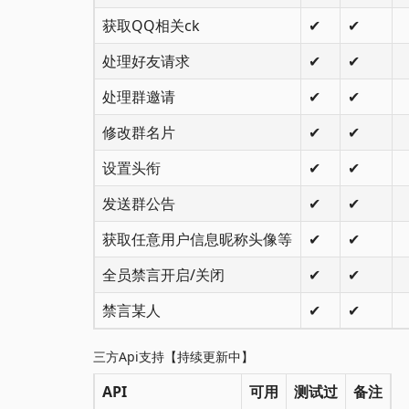
获取QQ相关ck
✔
✔
处理好友请求
✔
✔
处理群邀请
✔
✔
修改群名片
✔
✔
设置头衔
✔
✔
发送群公告
✔
✔
获取任意用户信息昵称头像等
✔
✔
全员禁言开启/关闭
✔
✔
禁言某人
✔
✔
三方Api支持【持续更新中】
API
可用
测试过
备注