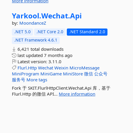
More information
Yarkool.
Wechat.
Api
by:
MoondanceZ
.NET 5.0
.NET Core 2.0
.NET Standard 2.0
.NET Framework 4.6.1
6,421 total downloads
last updated
7 months ago
Latest version:
3.11.0
Flurl.Http
Wechat
Weixin
MicroMessage
MiniProgram
MiniGame
MiniStore
微信
公众号
服务号
More tags
Fork 于 SKIT.FlurlHttpClient.Wechat.Api 库，基于
Flurl.Http 的微信 API...
More information