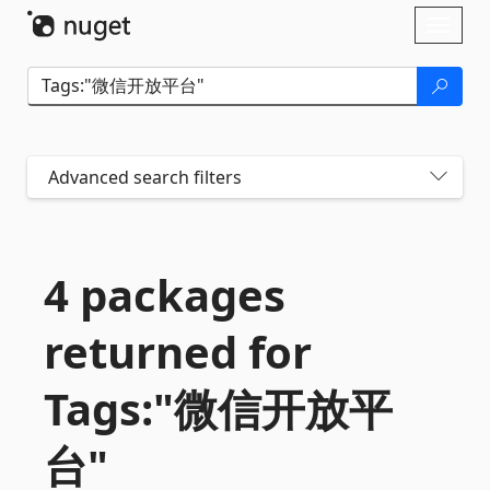
Skip To Content
Toggl
naviga
Advanced search filters
4 packages
returned for
Tags:"微信开放平
台"