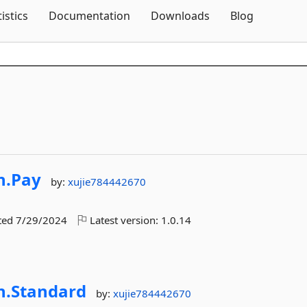
Skip To Content
tistics
Documentation
Downloads
Blog
n.
Pay
by:
xujie784442670
ted
7/29/2024
Latest version:
1.0.14
n.
Standard
by:
xujie784442670