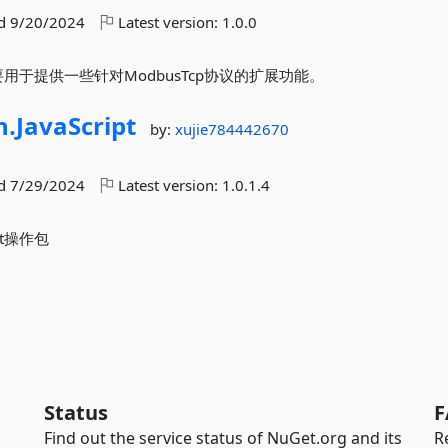
ed
9/20/2024
Latest version:
1.0.0
用于提供一些针对ModbusTcp协议的扩展功能。
n.
JavaScript
by:
xujie784442670
ed
7/29/2024
Latest version:
1.0.1.4
pt操作包
Status
F
Find out the service status of NuGet.org and its
R