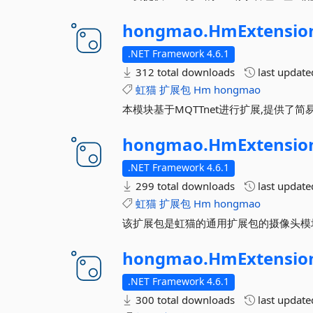
hongmao.
HmExtensio
.NET Framework 4.6.1
312 total downloads
last updat
虹猫
扩展包
Hm
hongmao
本模块基于MQTTnet进行扩展,提供了
hongmao.
HmExtensio
.NET Framework 4.6.1
299 total downloads
last updat
虹猫
扩展包
Hm
hongmao
该扩展包是虹猫的通用扩展包的摄像头模
hongmao.
HmExtensio
.NET Framework 4.6.1
300 total downloads
last updat