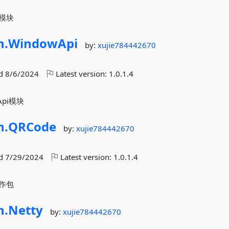
模块
n.
WindowApi
by:
xujie784442670
ed
8/6/2024
Latest version:
1.0.1.4
pi模块
n.
QRCode
by:
xujie784442670
ed
7/29/2024
Latest version:
1.0.1.4
作包
n.
Netty
by:
xujie784442670