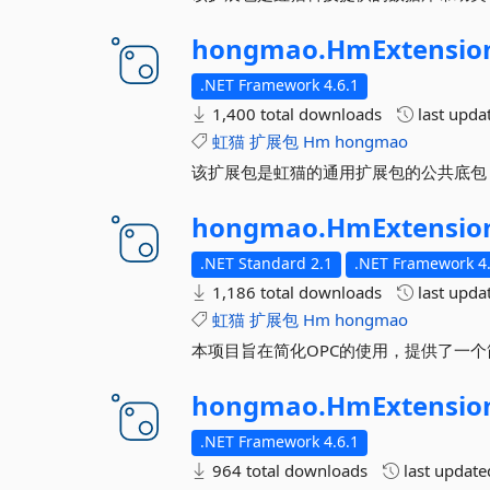
hongmao.
HmExtensio
.NET Framework 4.6.1
1,400 total downloads
last upda
虹猫
扩展包
Hm
hongmao
该扩展包是虹猫的通用扩展包的公共底包
hongmao.
HmExtensio
.NET Standard 2.1
.NET Framework 4.
1,186 total downloads
last upda
虹猫
扩展包
Hm
hongmao
本项目旨在简化OPC的使用，提供了一个
hongmao.
HmExtensio
.NET Framework 4.6.1
964 total downloads
last updat