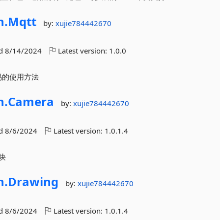
n.
Mqtt
by:
xujie784442670
ed
8/14/2024
Latest version:
1.0.0
简易的使用方法
n.
Camera
by:
xujie784442670
ed
8/6/2024
Latest version:
1.0.1.4
块
n.
Drawing
by:
xujie784442670
ed
8/6/2024
Latest version:
1.0.1.4