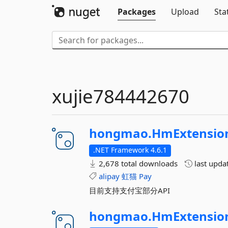
Packages
Upload
Sta
xujie784442670
hongmao.
HmExtensio
.NET Framework 4.6.1
2,678 total downloads
last upda
alipay
虹猫
Pay
目前支持支付宝部分API
hongmao.
HmExtensio