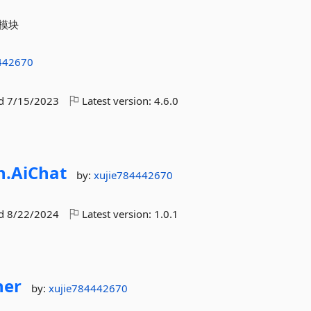
模块
442670
ed
7/15/2023
Latest version:
4.6.0
n.
AiChat
by:
xujie784442670
ed
8/22/2024
Latest version:
1.0.1
her
by:
xujie784442670