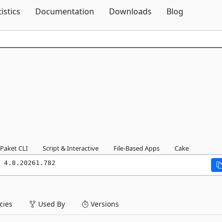
Skip To Content
tistics
Documentation
Downloads
Blog
Paket CLI
Script & Interactive
File-Based Apps
Cake
 4.8.20261.782
ies
Used By
Versions