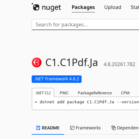
Packages
Upload
Sta
C1.
C1Pdf.
Ja
4.8.20261.782
.NET Framework 4.6.2
.NET CLI
PMC
PackageReference
CPM
dotnet add package C1.C1Pdf.Ja --version
README
Frameworks
Dependenc