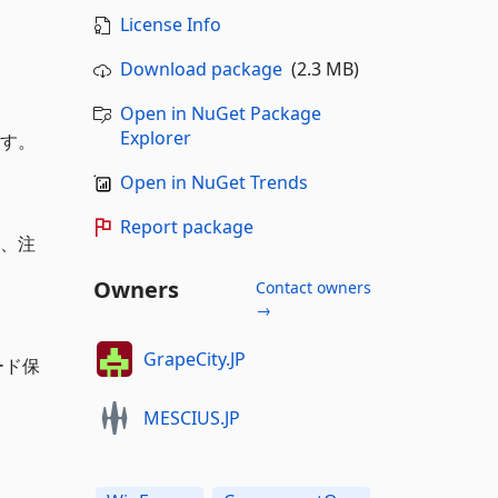
License Info
Download package
(2.3 MB)
Open in NuGet Package
Explorer
ます。
Open in NuGet Trends
Report package
ク、注
Owners
Contact owners
→
GrapeCity.JP
ード保
MESCIUS.JP