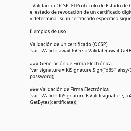
- Validación OCSP: El Protocolo de Estado de 
el estado de revocación de un certificado dig
y determinar si un certificado específico sigu
Ejemplos de uso
Validación de un certificado (OCSP)
`var isValid = await KiOcsp.Validate(await Get
### Generación de Firma Electrónica
`var signature = KiSignature.Sign("o85Tiah
password);`
### Validación de Firma Electrónica
`var isValid = KiSignature.IsValid(signatur
GetBytes(certificate));`