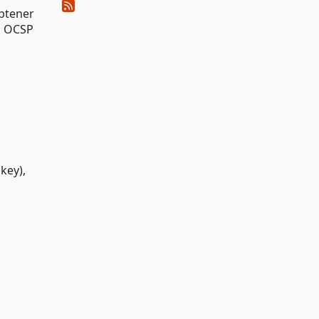
obtener
es OCSP
key),