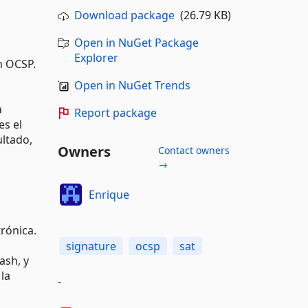
Download package
(26.79 KB)
Open in NuGet Package
Explorer
n OCSP.
Open in NuGet Trends
a
Report package
es el
ultado,
Owners
Contact owners
→
Enrique
trónica.
signature
ocsp
sat
ash, y
 la
-