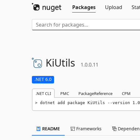
Packages
Upload
Sta
KiUtils
1.0.0.11
.NET 6.0
.NET CLI
PMC
PackageReference
CPM
dotnet add package KiUtils --version 1.0
README
Frameworks
Dependenc