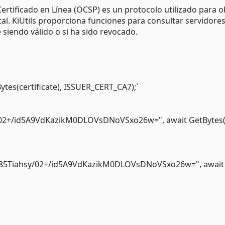
Certificado en Línea (OCSP) es un protocolo utilizado para 
ital. KiUtils proporciona funciones para consultar servidor
e siendo válido o si ha sido revocado.
Bytes(certificate), ISSUER_CERT_CA7);`
sy/02+/id5A9VdKazikM0DLOVsDNoVSxo26w=", await GetBytes(
e, "o85Tiahsy/02+/id5A9VdKazikM0DLOVsDNoVSxo26w=", await