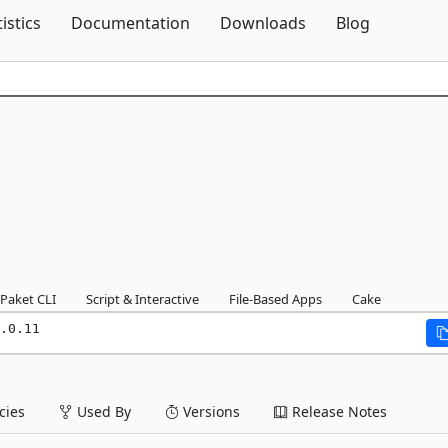
Skip To Content
tistics
Documentation
Downloads
Blog
Paket CLI
Script & Interactive
File-Based Apps
Cake
.0.11
ies
Used By
Versions
Release Notes