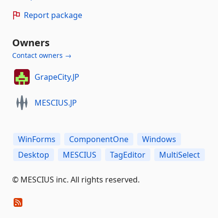
Report package
Owners
Contact owners →
GrapeCity.JP
MESCIUS.JP
WinForms
ComponentOne
Windows
Desktop
MESCIUS
TagEditor
MultiSelect
©️ MESCIUS inc. All rights reserved.