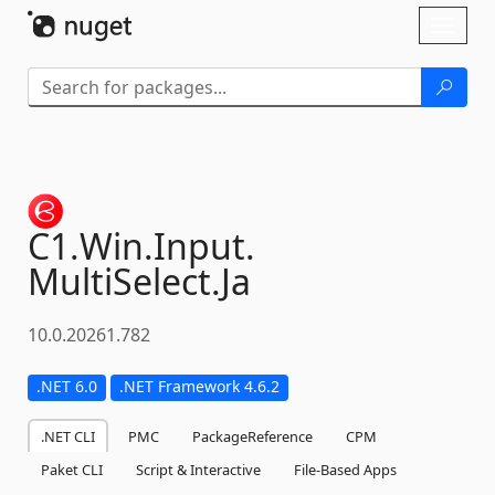
Skip To Content
Toggl
naviga
C1.
Win.
Input.
MultiSelect.
Ja
10.0.20261.782
.NET 6.0
.NET Framework 4.6.2
.NET CLI
PMC
PackageReference
CPM
Paket CLI
Script & Interactive
File-Based Apps