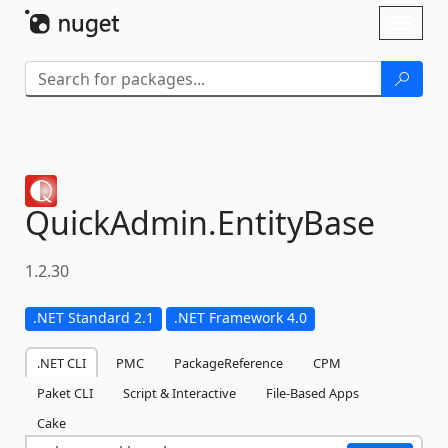
Skip To Content
Toggl
naviga
QuickAdmin.
EntityBase
1.2.30
.NET Standard 2.1
.NET Framework 4.0
.NET CLI
PMC
PackageReference
CPM
Paket CLI
Script & Interactive
File-Based Apps
Cake