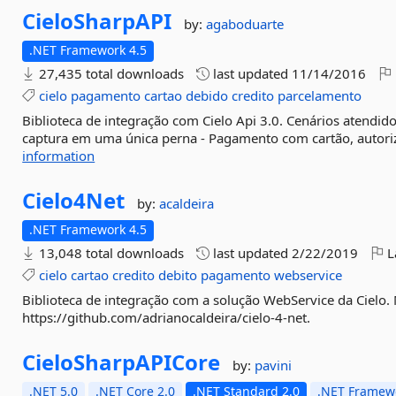
CieloSharpAPI
by:
agaboduarte
.NET Framework 4.5
27,435 total downloads
last updated
11/14/2016
cielo
pagamento
cartao
debido
credito
parcelamento
Biblioteca de integração com Cielo Api 3.0. Cenários atendid
captura em uma única perna - Pagamento com cartão, autoriza
information
Cielo4Net
by:
acaldeira
.NET Framework 4.5
13,048 total downloads
last updated
2/22/2019
L
cielo
cartao
credito
debito
pagamento
webservice
Biblioteca de integração com a solução WebService da Cielo
https://github.com/adrianocaldeira/cielo-4-net.
CieloSharpAPICore
by:
pavini
.NET 5.0
.NET Core 2.0
.NET Standard 2.0
.NET Framewo