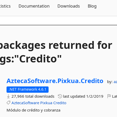
Skip To Content
tistics
Documentation
Downloads
Blog
packages returned for
gs:"Credito"
AztecaSoftware.
Pixkua.
Credito
by:
a
.NET Framework 4.6.1
27,966 total downloads
last updated
1/2/2019
Lat
AztecaSoftware
Pixkua
Credito
Módulo de crédito y cobranza