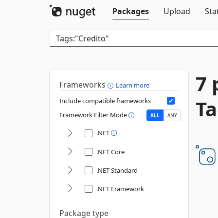
Packages
Upload
Sta
7 
Frameworks
Learn more
Ta
Include compatible frameworks
Framework Filter Mode
ALL
ANY
.NET
.NET Core
.NET Standard
.NET Framework
Package type