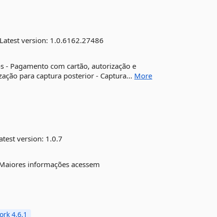
Latest version:
1.0.6162.27486
os - Pagamento com cartão, autorização e
ção para captura posterior - Captura...
More
atest version:
1.0.7
. Maiores informações acessem
rk 4.6.1