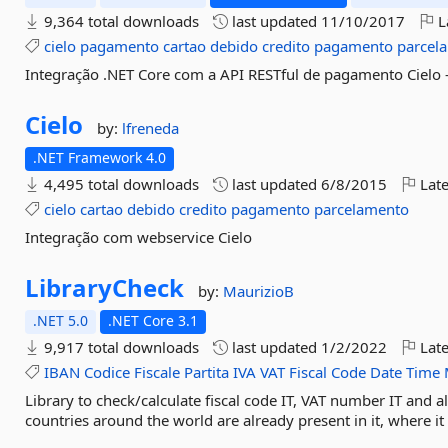
9,364 total downloads
last updated
11/10/2017
L
cielo
pagamento
cartao
debido
credito
pagamento
parcel
Integração .NET Core com a API RESTful de pagamento Cielo –
Cielo
by:
lfreneda
.NET Framework 4.0
4,495 total downloads
last updated
6/8/2015
Late
cielo
cartao
debido
credito
pagamento
parcelamento
Integração com webservice Cielo
LibraryCheck
by:
MaurizioB
.NET 5.0
.NET Core 3.1
9,917 total downloads
last updated
1/2/2022
Late
IBAN
Codice
Fiscale
Partita
IVA
VAT
Fiscal
Code
Date
Time
Library to check/calculate fiscal code IT, VAT number IT and al
countries around the world are already present in it, where it 