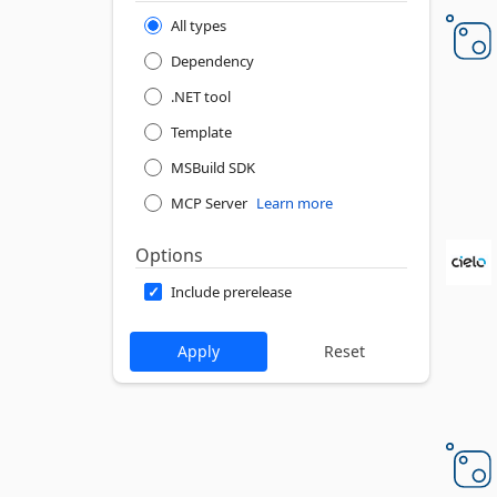
All types
Dependency
.NET tool
Template
MSBuild SDK
MCP Server
Learn more
Options
Include prerelease