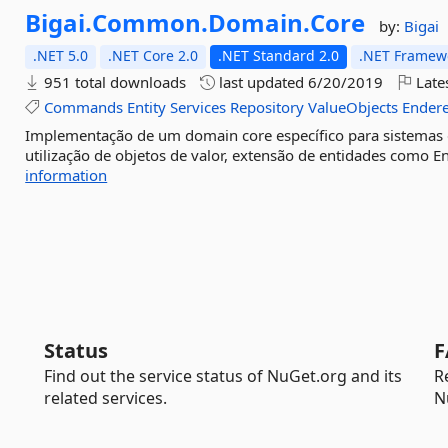
Bigai.
Common.
Domain.
Core
by:
Bigai
.NET 5.0
.NET Core 2.0
.NET Standard 2.0
.NET Framewo
951 total downloads
last updated
6/20/2019
Late
Commands
Entity
Services
Repository
ValueObjects
Ender
Implementação de um domain core específico para sistemas da
utilização de objetos de valor, extensão de entidades como En
information
Status
F
Find out the service status of NuGet.org and its
R
related services.
N