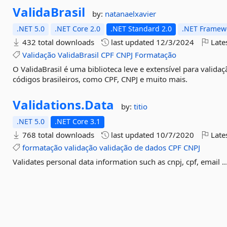
ValidaBrasil
by:
natanaelxavier
.NET 5.0
.NET Core 2.0
.NET Standard 2.0
.NET Framewo
432 total downloads
last updated
12/3/2024
Late
Validação
ValidaBrasil
CPF
CNPJ
Formatação
O ValidaBrasil é uma biblioteca leve e extensível para vali
códigos brasileiros, como CPF, CNPJ e muito mais.
Validations.
Data
by:
titio
.NET 5.0
.NET Core 3.1
768 total downloads
last updated
10/7/2020
Late
formatação
validação
validação
de
dados
CPF
CNPJ
Validates personal data information such as cnpj, cpf, email ..