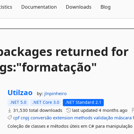
Skip To Content
tistics
Documentation
Downloads
Blog
packages returned for
gs:"formatação"
Utilzao
by:
jlnpinheiro
.NET 5.0
.NET Core 3.0
.NET Standard 2.1
31,530 total downloads
last updated
4 months ago
cpf
cnpj
conversão
extension
methods
validação
máscara
Coleção de classes e métodos úteis em C# para manipulação de