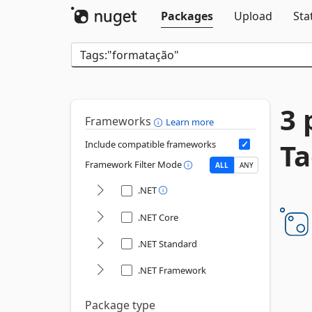
Packages
Upload
Sta
3 
Frameworks
Learn more
Ta
Include compatible frameworks
Framework Filter Mode
ALL
ANY
.NET
.NET Core
.NET Standard
.NET Framework
Package type