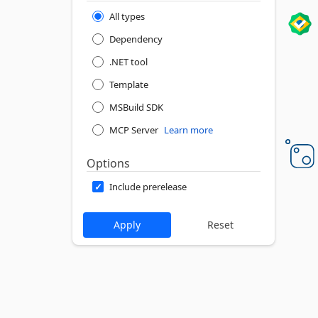
All types
Dependency
.NET tool
Template
MSBuild SDK
MCP Server
Learn more
Options
Include prerelease