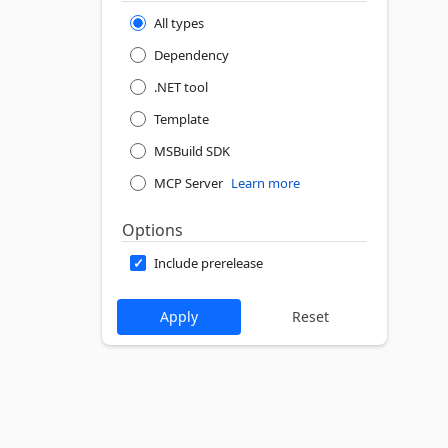
All types
Dependency
.NET tool
Template
MSBuild SDK
MCP Server
Learn more
Options
Include prerelease