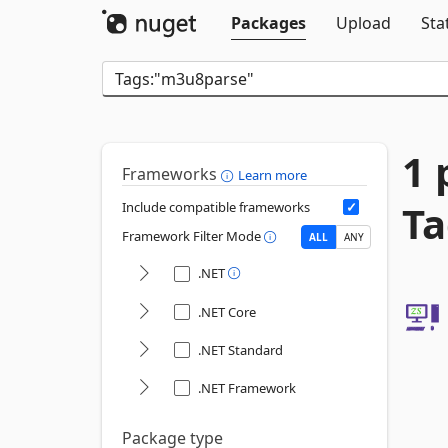
Packages
Upload
Sta
1 
Frameworks
Learn more
Ta
Include compatible frameworks
Framework Filter Mode
ALL
ANY
.NET
.NET Core
.NET Standard
.NET Framework
Package type