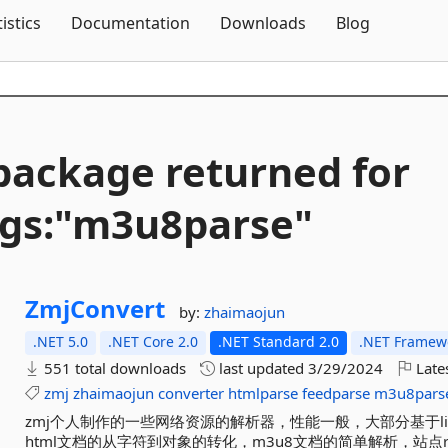
Skip To Content
tistics
Documentation
Downloads
Blog
package returned for
gs:"m3u8parse"
ZmjConvert
by:
zhaimaojun
.NET 5.0
.NET Core 2.0
.NET Standard 2.0
.NET Framewo
551 total downloads
last updated
3/29/2024
Late
zmj
zhaimaojun
converter
htmlparse
feedparse
m3u8pars
zmj个人制作的一些网络资源的解析器，性能一般，大部分基于l
html文档的从字符到对象的转化，m3u8文档的简单解析，站点robo