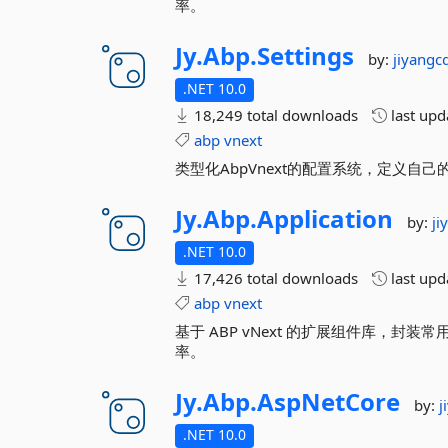
率。
Jy.
Abp.
Settings
by:
jiyangc
.NET 10.0
18,249 total downloads
last up
abp
vnext
类型化AbpVnext的配置系统，定义自己的
Jy.
Abp.
Application
by:
ji
.NET 10.0
17,426 total downloads
last up
abp
vnext
基于 ABP vNext 的扩展组件库，
率。
Jy.
Abp.
AspNetCore
by:
j
.NET 10.0