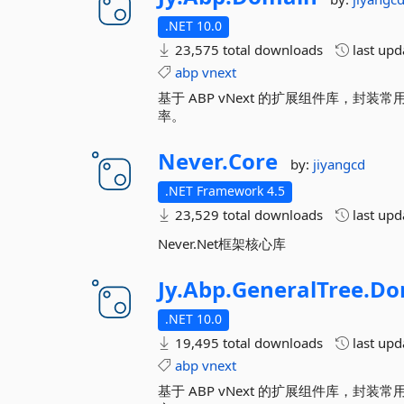
.NET 10.0
23,575 total downloads
last up
abp
vnext
基于 ABP vNext 的扩展组件库，
率。
Never.
Core
by:
jiyangcd
.NET Framework 4.5
23,529 total downloads
last up
Never.Net框架核心库
Jy.
Abp.
GeneralTree.
Do
.NET 10.0
19,495 total downloads
last up
abp
vnext
基于 ABP vNext 的扩展组件库，