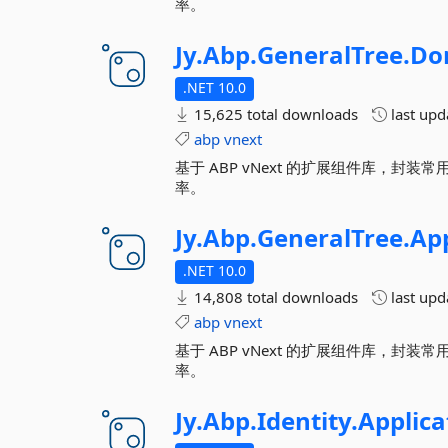
率。
Jy.
Abp.
GeneralTree.
Do
.NET 10.0
15,625 total downloads
last up
abp
vnext
基于 ABP vNext 的扩展组件库，
率。
Jy.
Abp.
GeneralTree.
App
.NET 10.0
14,808 total downloads
last up
abp
vnext
基于 ABP vNext 的扩展组件库，
率。
Jy.
Abp.
Identity.
Applica