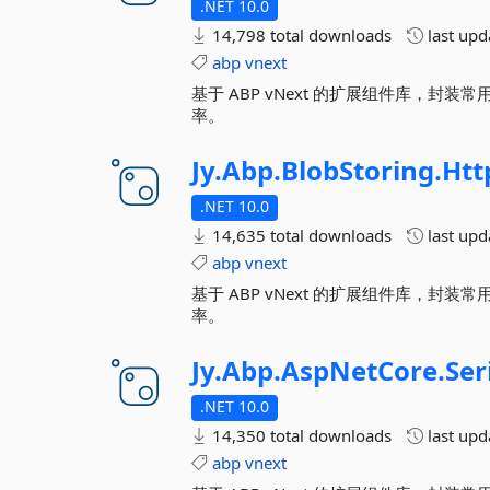
.NET 10.0
14,798 total downloads
last up
abp
vnext
基于 ABP vNext 的扩展组件库，
率。
Jy.
Abp.
BlobStoring.
Htt
.NET 10.0
14,635 total downloads
last up
abp
vnext
基于 ABP vNext 的扩展组件库，
率。
Jy.
Abp.
AspNetCore.
Ser
.NET 10.0
14,350 total downloads
last up
abp
vnext