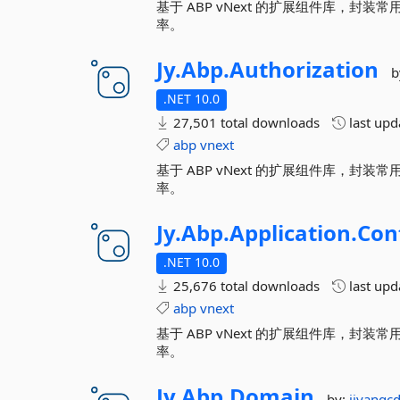
基于 ABP vNext 的扩展组件库，
率。
Jy.
Abp.
Authorization
b
.NET 10.0
27,501 total downloads
last up
abp
vnext
基于 ABP vNext 的扩展组件库，
率。
Jy.
Abp.
Application.
Con
.NET 10.0
25,676 total downloads
last up
abp
vnext
基于 ABP vNext 的扩展组件库，
率。
Jy.
Abp.
Domain
by:
jiyangc