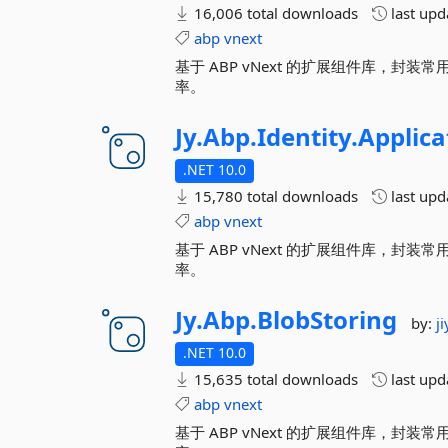
16,006 total downloads
last up
abp
vnext
基于 ABP vNext 的扩展组件库，
率。
Jy.
Abp.
Identity.
Applica
.NET 10.0
15,780 total downloads
last up
abp
vnext
基于 ABP vNext 的扩展组件库，
率。
Jy.
Abp.
BlobStoring
by:
j
.NET 10.0
15,635 total downloads
last up
abp
vnext
基于 ABP vNext 的扩展组件库，