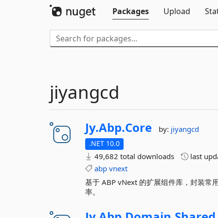
Packages
Upload
Sta
jiyangcd
Jy.
Abp.
Core
by:
jiyangcd
.NET 10.0
49,682 total downloads
last up
abp
vnext
基于 ABP vNext 的扩展组件库，
率。
Jy.
Abp.
Domain.
Shared