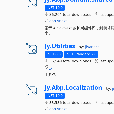
.NET 10.0
36,201 total downloads
last up
abp
vnext
基于 ABP vNext 的扩展组件库，
率。
Jy.
Utilities
by:
jiyangcd
.NET 8.0
.NET Standard 2.0
36,149 total downloads
last up
jy
工具包
Jy.
Abp.
Localization
by:
.NET 10.0
33,536 total downloads
last up
abp
vnext