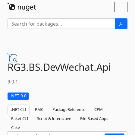
Skip To Content
Toggl
naviga
RG3.
BS.
DevWechat.
Api
9.0.1
.NET 9.0
.NET CLI
PMC
PackageReference
CPM
Paket CLI
Script & Interactive
File-Based Apps
Cake