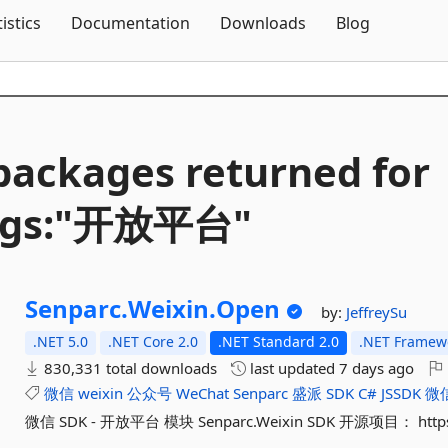
Skip To Content
tistics
Documentation
Downloads
Blog
packages returned for
ags:"开放平台"
Senparc.
Weixin.
Open
by:
JeffreySu
.NET 5.0
.NET Core 2.0
.NET Standard 2.0
.NET Framewo
830,331 total downloads
last updated
7 days ago
微信
weixin
公众号
WeChat
Senparc
盛派
SDK
C#
JSSDK
微
微信 SDK - 开放平台 模块 Senparc.Weixin SDK 开源项目： https:/