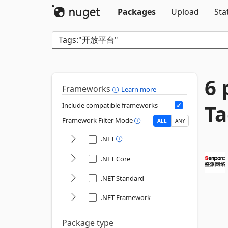
Packages
Upload
Sta
6 
Frameworks
Learn more
T
Include compatible frameworks
Framework Filter Mode
ALL
ANY
.NET
.NET Core
.NET Standard
.NET Framework
Package type