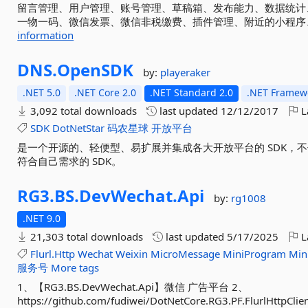
留言管理、用户管理、账号管理、草稿箱、发布能力、数据统计
一物一码、微信发票、微信非税缴费、插件管理、附近的小程序、小
information
DNS.
OpenSDK
by:
playeraker
.NET 5.0
.NET Core 2.0
.NET Standard 2.0
.NET Framewo
3,092 total downloads
last updated
12/12/2017
L
SDK
DotNetStar
码农星球
开放平台
是一个开源的、轻便型、易扩展并集成各大开放平台的 SDK，
符合自己需求的 SDK。
RG3.
BS.
DevWechat.
Api
by:
rg1008
.NET 9.0
21,303 total downloads
last updated
5/17/2025
L
Flurl.Http
Wechat
Weixin
MicroMessage
MiniProgram
Min
服务号
More tags
1、【RG3.BS.DevWechat.Api】微信 广告平台 2、
https://github.com/fudiwei/DotNetCore.RG3.PF.FlurlHttpCli