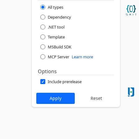
All types
Dependency
.NET tool
Template
MSBuild SDK
MCP Server
Learn more
Options
Include prerelease