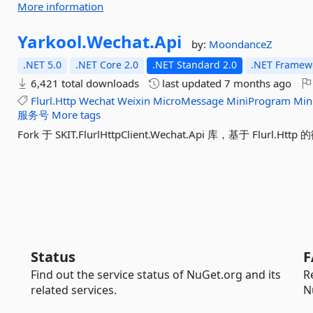
More information
Yarkool.
Wechat.
Api
by:
MoondanceZ
.NET 5.0
.NET Core 2.0
.NET Standard 2.0
.NET Framewo
6,421 total downloads
last updated
7 months ago
Flurl.Http
Wechat
Weixin
MicroMessage
MiniProgram
Min
服务号
More tags
Fork 于 SKIT.FlurlHttpClient.Wechat.Api 库，基于 Flurl.Http 
Status
F
Find out the service status of NuGet.org and its
R
related services.
N