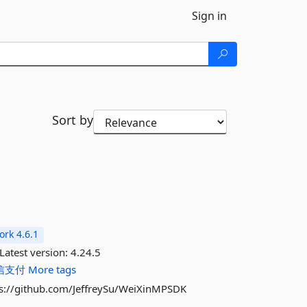
Sign in
Sort by
rk 4.6.1
Latest version:
4.24.5
信支付
More tags
/github.com/JeffreySu/WeiXinMPSDK