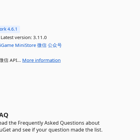
rk 4.6.1
Latest version:
3.11.0
iGame
MiniStore
微信
公众号
的微信 API...
More information
AQ
ead the Frequently Asked Questions about
uGet and see if your question made the list.