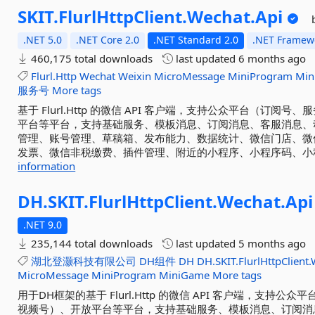
SKIT.
FlurlHttpClient.
Wechat.
Api
.NET 5.0
.NET Core 2.0
.NET Standard 2.0
.NET Framewo
460,175 total downloads
last updated
6 months ago
Flurl.Http
Wechat
Weixin
MicroMessage
MiniProgram
Min
服务号
More tags
基于 Flurl.Http 的微信 API 客户端，支持公众平台（
平台等平台，支持基础服务、模板消息、订阅消息、客服消息、
管理、账号管理、草稿箱、发布能力、数据统计、微信门店、微
发票、微信非税缴费、插件管理、附近的小程序、小程序码、小程序搜索、
information
DH.
SKIT.
FlurlHttpClient.
Wechat.
Api
.NET 9.0
235,144 total downloads
last updated
5 months ago
湖北登灏科技有限公司
DH组件
DH
DH.SKIT.FlurlHttpClient
MicroMessage
MiniProgram
MiniGame
More tags
用于DH框架的基于 Flurl.Http 的微信 API 客户端，支
视频号）、开放平台等平台，支持基础服务、模板消息、订阅消