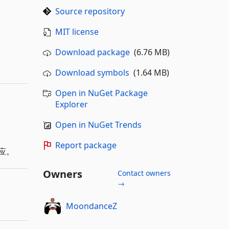
Source repository
MIT license
Download package
(6.76 MB)
Download symbols
(1.64 MB)
Open in NuGet Package
Explorer
Open in NuGet Trends
Report package
响应。
Owners
Contact owners
→
MoondanceZ