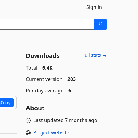
Sign in
Downloads
Full stats →
Total
6.4K
Current version
203
Per day average
6
Copy
About
Last updated
7 months ago
Project website