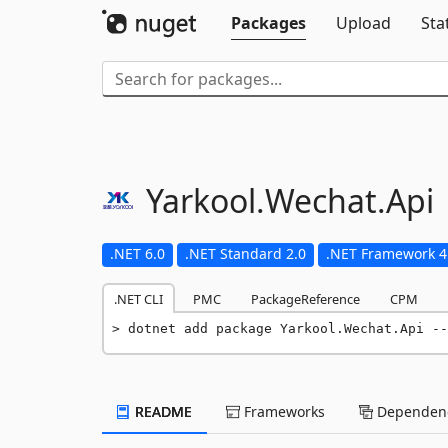
Packages
Upload
Sta
Yarkool.
Wechat.
Api
.NET 6.0
.NET Standard 2.0
.NET Framework 4
.NET CLI
PMC
PackageReference
CPM
dotnet add package Yarkool.Wechat.Api --
README
Frameworks
Dependenc