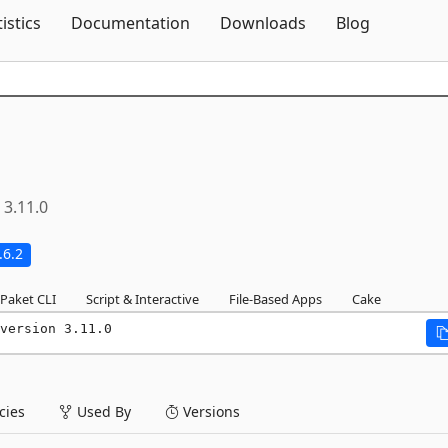
Skip To Content
tistics
Documentation
Downloads
Blog
3.11.0
.6.2
Paket CLI
Script & Interactive
File-Based Apps
Cake
version 3.11.0
ies
Used By
Versions