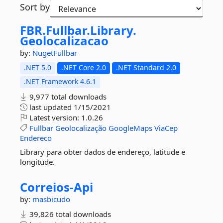
Sort by
FBR.
Fullbar.
Library.
Geolocalizacao
by:
NugetFullbar
.NET 5.0
.NET Core 2.0
.NET Standard 2.0
.NET Framework 4.6.1
9,977 total downloads
last updated
1/15/2021
Latest version:
1.0.26
Fullbar
Geolocalização
GoogleMaps
ViaCep
Endereco
Library para obter dados de endereço, latitude e
longitude.
Correios-
Api
by:
masbicudo
39,826 total downloads