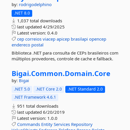
by:
rodrigodelphino
.NET 8.0
1,037 total downloads
last updated
4/29/2025
Latest version:
0.4.0
cep
correios
viacep
apicep
brasilapi
opencep
endereco
postal
Biblioteca .NET para consulta de CEPs brasileiros com
múltiplos provedores, controle de cache e fallback.
Bigai.
Common.
Domain.
Core
by:
Bigai
.NET 5.0
.NET Core 2.0
.NET Standard 2.0
.NET Framework 4.6.1
951 total downloads
last updated
6/20/2019
Latest version:
1.0.0
Commands
Entity
Services
Repository