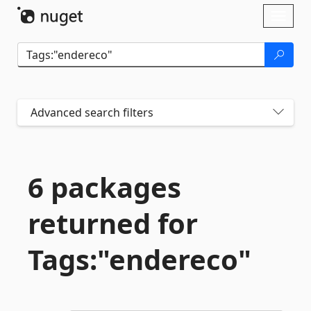
Skip To Content
Toggl
naviga
Advanced search filters
6 packages
returned for
Tags:"endereco"