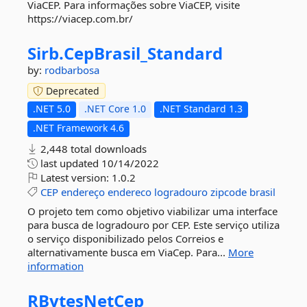
ViaCEP. Para informações sobre ViaCEP, visite
https://viacep.com.br/
Sirb.
CepBrasil_Standard
by:
rodbarbosa
Deprecated
.NET 5.0
.NET Core 1.0
.NET Standard 1.3
.NET Framework 4.6
2,448 total downloads
last updated
10/14/2022
Latest version:
1.0.2
CEP
endereço
endereco
logradouro
zipcode
brasil
O projeto tem como objetivo viabilizar uma interface
para busca de logradouro por CEP. Este serviço utiliza
o serviço disponibilizado pelos Correios e
alternativamente busca em ViaCep. Para...
More
information
RBytesNetCep