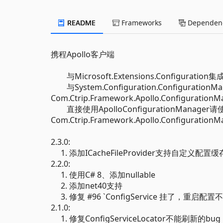
README
Frameworks
Dependenc
携程Apollo客户端
与Microsoft.Extensions.Configuration集成
与System.Configuration.Configuration
Com.Ctrip.Framework.Apollo.Configuration
直接使用ApolloConfigurationManager请使用Co
Com.Ctrip.Framework.Apollo.ConfigurationM
2.3.0:
1. 添加ICacheFileProvider支持自定
2.2.0:
1. 使用C# 8、添加nullable
2. 添加net40支持
3. 修复 #96 `ConfigService 挂了，重启配
2.1.0:
1. 修复ConfigServiceLocator不能刷新的bug