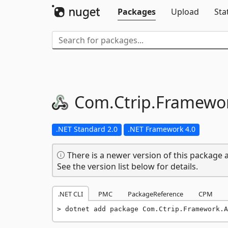
Packages
Upload
Sta
Com.
Ctrip.
Framewor
.NET Standard 2.0
.NET Framework 4.0
There is a newer version of this package a
See the version list below for details.
.NET CLI
PMC
PackageReference
CPM
dotnet add package Com.Ctrip.Framework.A