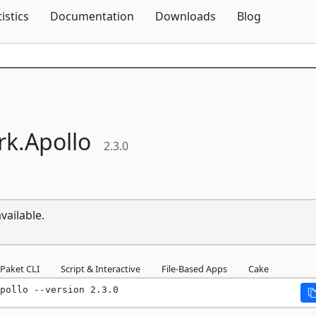
Skip To Content
tistics
Documentation
Downloads
Blog
k.
Apollo
2.3.0
vailable.
Paket CLI
Script & Interactive
File-Based Apps
Cake
pollo --version 2.3.0