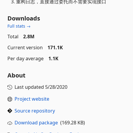
3. 重构日志，直接通过委托而不需要实现接口
Downloads
Full stats →
Total
2.8M
Current version
171.1K
Per day average
1.1K
About
Last updated
5/28/2020
Project website
Source repository
Download package
(169.28 KB)