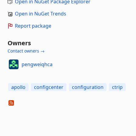
Open in NuGet Package Explorer
Open in NuGet Trends
Report package
Owners
Contact owners →
pengweiqhca
apollo
configcenter
configuration
ctrip