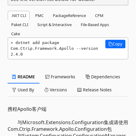
.NET CLI
PMC
PackageReference
CPM
Paket CLI
Script & Interactive
File-Based Apps
Cake
dotnet add package 
Copy
Com.Ctrip.Framework.Apollo --version 
2.4.0
README
Frameworks
Dependencies
Used By
Versions
Release Notes
携程Apollo客户端
与Microsoft.Extensions.Configuration集成请使用
Com.Ctrip.Framework.Apollo.Configuration包
与System.Configuration.ConfigurationManager